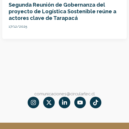
Segunda Reunión de Gobernanza del
proyecto de Logística Sostenible reúne a
actores clave de Tarapacá
17/12/2025
comunicaciones@circulartec.cl
I
X
L
Y
T
n
-
i
o
i
s
t
n
u
k
t
w
k
t
t
a
i
e
u
o
g
t
d
b
k