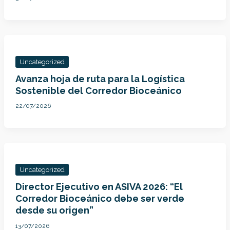
Uncategorized
Avanza hoja de ruta para la Logística
Sostenible del Corredor Bioceánico
22/07/2026
Uncategorized
Director Ejecutivo en ASIVA 2026: “El
Corredor Bioceánico debe ser verde
desde su origen”
13/07/2026